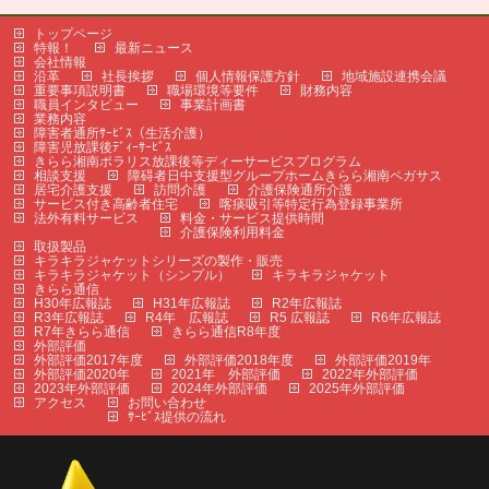
トップページ
特報！
最新ニュース
会社情報
沿革
社長挨拶
個人情報保護方針
地域施設連携会議
重要事項説明書
職場環境等要件
財務内容
職員インタビュー
事業計画書
業務内容
障害者通所ｻｰﾋﾞｽ（生活介護）
障害児放課後ﾃﾞｨｰｻｰﾋﾞｽ
きらら湘南ポラリス放課後等ディーサービスプログラム
相談支援
障碍者日中支援型グループホームきらら湘南ペガサス
居宅介護支援
訪問介護
介護保険通所介護
サービス付き高齢者住宅
喀痰吸引等特定行為登録事業所
法外有料サービス
料金・サービス提供時間
介護保険利用料金
取扱製品
キラキラジャケットシリーズの製作・販売
キラキラジャケット（シンプル）
キラキラジャケット
きらら通信
H30年広報誌
H31年広報誌
R2年広報誌
R3年広報誌
R4年 広報誌
R5 広報誌
R6年広報誌
R7年きらら通信
きらら通信R8年度
外部評価
外部評価2017年度
外部評価2018年度
外部評価2019年
外部評価2020年
2021年 外部評価
2022年外部評価
2023年外部評価
2024年外部評価
2025年外部評価
アクセス
お問い合わせ
ｻｰﾋﾞｽ提供の流れ