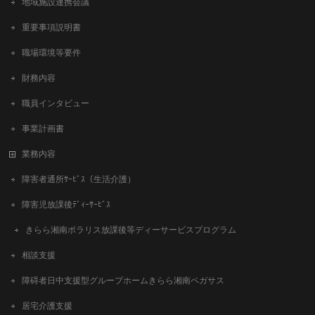
地域施設連携会議
重要事項説明書
職場環境等要件
財務内容
職員インタビュー
事業計画書
業務内容
障害者通所ｻｰﾋﾞｽ（生活介護）
障害児放課後ﾃﾞｨｰｻｰﾋﾞｽ
きらら湘南ポラリス放課後等ディーサービスプログラム
相談支援
障碍者日中支援型グループホームきらら湘南ペガサス
居宅介護支援