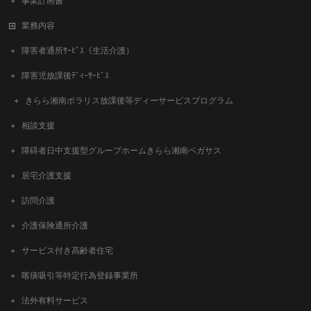
事業計画書
業務内容
障害者通所ｻｰﾋﾞｽ（生活介護）
障害児放課後ﾃﾞｨｰｻｰﾋﾞｽ
きらら湘南ポラリス放課後等ディーサービスプログラム
相談支援
障碍者日中支援型グループホームきらら湘南ペガサス
居宅介護支援
訪問介護
介護保険通所介護
サービス付き高齢者住宅
喀痰吸引等特定行為登録事業所
法外有料サービス