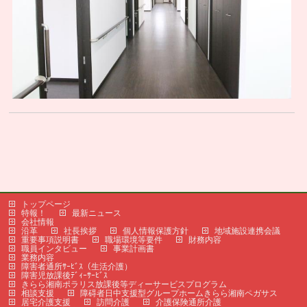
トップページ
特報！
最新ニュース
会社情報
沿革
社長挨拶
個人情報保護方針
地域施設連携会議
重要事項説明書
職場環境等要件
財務内容
職員インタビュー
事業計画書
業務内容
障害者通所ｻｰﾋﾞｽ（生活介護）
障害児放課後ﾃﾞｨｰｻｰﾋﾞｽ
きらら湘南ポラリス放課後等ディーサービスプログラム
相談支援
障碍者日中支援型グループホームきらら湘南ペガサス
居宅介護支援
訪問介護
介護保険通所介護