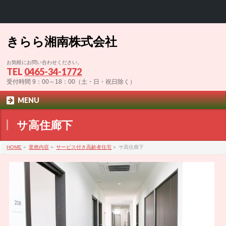
きらら湘南株式会社
お気軽にお問い合わせください。
TEL
0465-34-1772
受付時間 9：00～18：00（土・日・祝日除く）
MENU
サ高住廊下
HOME
»
業務内容
»
サービス付き高齢者住宅
»
サ高住廊下