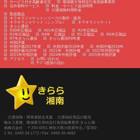
サービス付き高齢者住宅
喀痰吸引等特定行為登録事業所
法外有料サービス
料金・サービス提供時間
介護保険利用料金
取扱製品
キラキラジャケットシリーズの製作・販売
キラキラジャケット（シンプル）
キラキラジャケット
きらら通信
H30年広報誌
H31年広報誌
R2年広報誌
R3年広報誌
R4年 広報誌
R5 広報誌
R6年広報誌
R7年きらら通信
きらら通信R8年度
外部評価
外部評価2017年度
外部評価2018年度
外部評価2019年
外部評価2020年
2021年 外部評価
2022年外部評価
2023年外部評価
2024年外部評価
2025年外部評価
アクセス
お問い合わせ
ｻｰﾋﾞｽ提供の流れ
介護保険・障害者総合支援 介護福祉用品の販売
輸出入業務、喀痰吸引等特定行為登録事業所 きらら湘
南株式会社 〒250-0051 神奈川県小田原市北ノ窪382-
1 Tel : 0465-34-1772 / Fax : 0465-35-4682