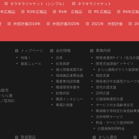
キラキラジャケット（シンプル）
キラキラジャケット
2年広報誌
R3年広報誌
R4年 広報誌
R5 広報誌
R6年広
度
外部評価2019年
外部評価2020年
2021年 外部評価
2
トップページ
会社情報
業務内容
特報！
沿革
障害者通所ｻｰﾋﾞｽ（生活介
最新ニュース
社長挨拶
障害児放課後ﾃﾞｨｰｻｰﾋﾞｽ
個人情報保護方針
きらら湘南ポラリス放課後
地域施設連携会議
相談支援
重要事項説明書
障碍者日中支援型グループ
職場環境等要件
居宅介護支援
品の販売
財務内容
訪問介護
きらら湘
職員インタビュー
介護保険通所介護
ノ窪382-
事業計画書
サービス付き高齢者住宅
喀痰吸引等特定行為登録事
法外有料サービス
料金・サービス提供時間
介護保険利用料金
取扱製品
きらら通信