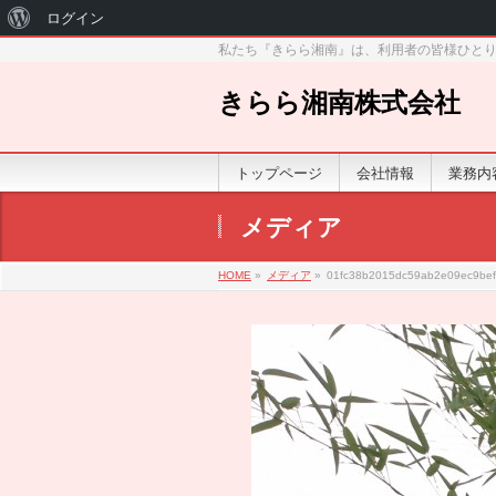
WordPress
ログイン
私たち『きらら湘南』は、利用者の皆様ひと
に
つ
きらら湘南株式会社
い
て
トップページ
会社情報
業務内
メディア
HOME
»
メディア
»
01fc38b2015dc59ab2e09ec9be