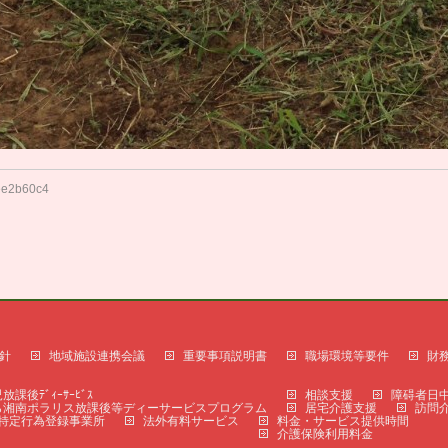
ee2b60c4
針
地域施設連携会議
重要事項説明書
職場環境等要件
財
放課後ﾃﾞｨｰｻｰﾋﾞｽ
相談支援
障碍者日
ら湘南ポラリス放課後等ディーサービスプログラム
居宅介護支援
訪問
特定行為登録事業所
法外有料サービス
料金・サービス提供時間
介護保険利用料金