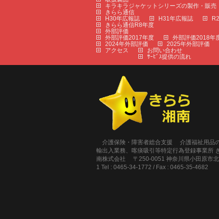
キラキラジャケットシリーズの製作・販売
きらら通信
H30年広報誌
H31年広報誌
R
きらら通信R8年度
外部評価
外部評価2017年度
外部評価2018年
2024年外部評価
2025年外部評価
アクセス
お問い合わせ
ｻｰﾋﾞｽ提供の流れ
介護保険・障害者総合支援 介護福祉用
輸出入業務、喀痰吸引等特定行為登録事業所 
南株式会社 〒250-0051 神奈川県小田原市北
1 Tel : 0465-34-1772 / Fax : 0465-35-4682