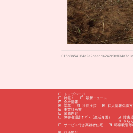
015b8b54184e2e2caadd4242c0e834a7c1
トップページ
特報！
最新ニュース
会社情報
沿革
社長挨拶
個人情報保護方
事業計画書
業務内容
障害者通所ｻｰﾋﾞｽ（生活介護）
障害児
きら
サービス付き高齢者住宅
喀痰吸引等
取扱製品