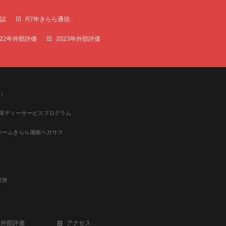
報誌
R7年きらら通信
022年外部評価
2023年外部評価
護）
等ディーサービスプログラム
ホームきらら湘南ペガサス
業所
外部評価
アクセス