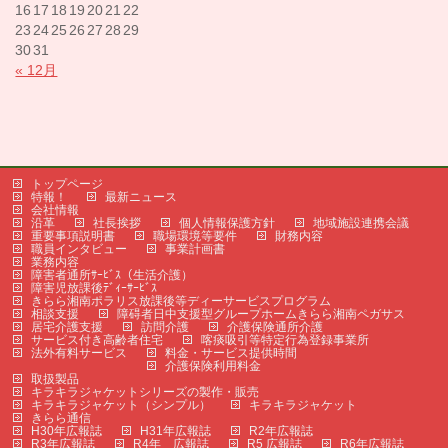
16
17
18
19
20
21
22
23
24
25
26
27
28
29
30
31
« 12月
トップページ
特報！
最新ニュース
会社情報
沿革
社長挨拶
個人情報保護方針
地域施設連携会議
重要事項説明書
職場環境等要件
財務内容
職員インタビュー
事業計画書
業務内容
障害者通所ｻｰﾋﾞｽ（生活介護）
障害児放課後ﾃﾞｨｰｻｰﾋﾞｽ
きらら湘南ポラリス放課後等ディーサービスプログラム
相談支援
障碍者日中支援型グループホームきらら湘南ペガサス
居宅介護支援
訪問介護
介護保険通所介護
サービス付き高齢者住宅
喀痰吸引等特定行為登録事業所
法外有料サービス
料金・サービス提供時間
介護保険利用料金
取扱製品
キラキラジャケットシリーズの製作・販売
キラキラジャケット（シンプル）
キラキラジャケット
きらら通信
H30年広報誌
H31年広報誌
R2年広報誌
R3年広報誌
R4年 広報誌
R5 広報誌
R6年広報誌