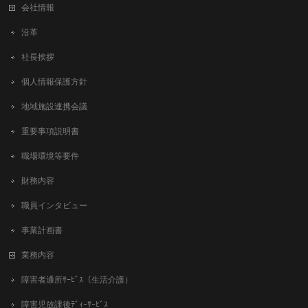
会社情報
沿革
社長挨拶
個人情報保護方針
地域施設連携会議
重要事項説明書
職場環境等要件
財務内容
職員インタビュー
事業計画書
業務内容
障害者通所ｻｰﾋﾞｽ（生活介護）
障害児放課後ﾃﾞｨｰｻｰﾋﾞｽ