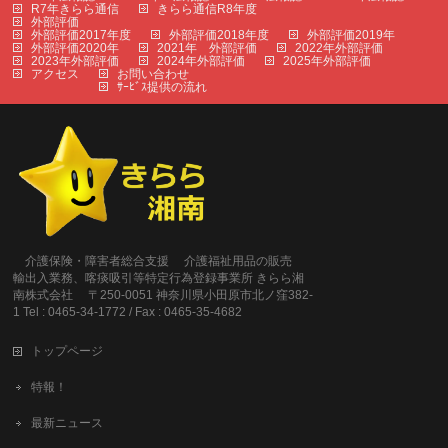
R7年きらら通信
きらら通信R8年度
外部評価
外部評価2017年度
外部評価2018年度
外部評価2019年
外部評価2020年
2021年 外部評価
2022年外部評価
2023年外部評価
2024年外部評価
2025年外部評価
アクセス
お問い合わせ
ｻｰﾋﾞｽ提供の流れ
介護保険・障害者総合支援 介護福祉用品の販売
輸出入業務、喀痰吸引等特定行為登録事業所 きらら湘
南株式会社 〒250-0051 神奈川県小田原市北ノ窪382-
1 Tel : 0465-34-1772 / Fax : 0465-35-4682
トップページ
特報！
最新ニュース