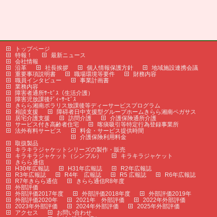
トップページ
特報！
最新ニュース
会社情報
沿革
社長挨拶
個人情報保護方針
地域施設連携会議
重要事項説明書
職場環境等要件
財務内容
職員インタビュー
事業計画書
業務内容
障害者通所ｻｰﾋﾞｽ（生活介護）
障害児放課後ﾃﾞｨｰｻｰﾋﾞｽ
きらら湘南ポラリス放課後等ディーサービスプログラム
相談支援
障碍者日中支援型グループホームきらら湘南ペガサス
居宅介護支援
訪問介護
介護保険通所介護
サービス付き高齢者住宅
喀痰吸引等特定行為登録事業所
法外有料サービス
料金・サービス提供時間
介護保険利用料金
取扱製品
キラキラジャケットシリーズの製作・販売
キラキラジャケット（シンプル）
キラキラジャケット
きらら通信
H30年広報誌
H31年広報誌
R2年広報誌
R3年広報誌
R4年 広報誌
R5 広報誌
R6年広報誌
R7年きらら通信
きらら通信R8年度
外部評価
外部評価2017年度
外部評価2018年度
外部評価2019年
外部評価2020年
2021年 外部評価
2022年外部評価
2023年外部評価
2024年外部評価
2025年外部評価
アクセス
お問い合わせ