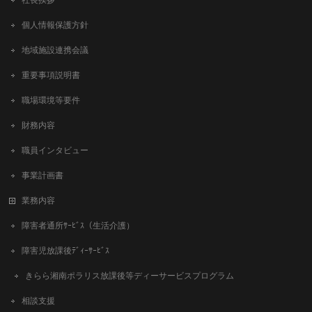
社長挨拶
個人情報保護方針
地域施設連携会議
重要事項説明書
職場環境等要件
財務内容
職員インタビュー
事業計画書
業務内容
障害者通所ｻｰﾋﾞｽ（生活介護）
障害児放課後ﾃﾞｨｰｻｰﾋﾞｽ
きらら湘南ポラリス放課後等ディーサービスプログラム
相談支援